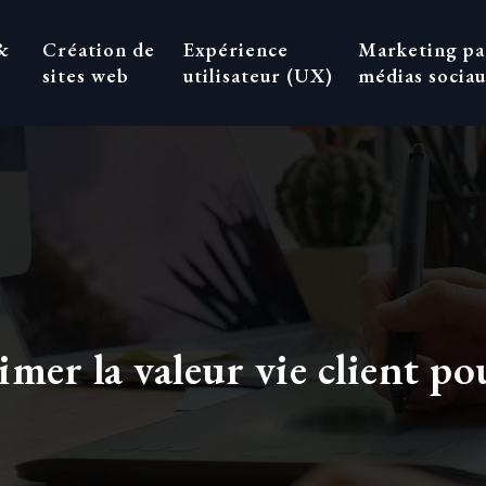
&
Création de
Expérience
Marketing pa
sites web
utilisateur (UX)
médias socia
mer la valeur vie client po