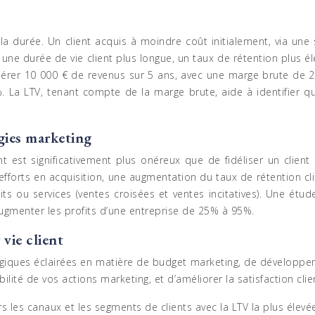
sur la durée. Un client acquis à moindre coût initialement, via 
une durée de vie client plus longue, un taux de rétention plus é
rer 10 000 € de revenus sur 5 ans, avec une marge brute de 20%
La LTV, tenant compte de la marge brute, aide à identifier qu
égies marketing
 significativement plus onéreux que de fidéliser un client exi
fforts en acquisition, une augmentation du taux de rétention clie
s ou services (ventes croisées et ventes incitatives). Une é
ugmenter les profits d’une entreprise de 25% à 95%.
 vie client
égiques éclairées en matière de budget marketing, de développe
ilité de vos actions marketing, et d’améliorer la satisfaction clie
rs les canaux et les segments de clients avec la LTV la plus élev