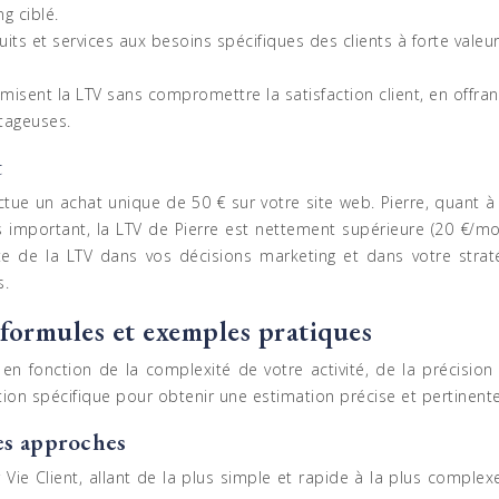
g ciblé.
its et services aux besoins spécifiques des clients à forte valeu
imisent la LTV sans compromettre la satisfaction client, en offr
tageuses.
t
fectue un achat unique de 50 € sur votre site web. Pierre, quant
us important, la LTV de Pierre est nettement supérieure (20 €/mo
te de la LTV dans vos décisions marketing et dans votre straté
s.
, formules et exemples pratiques
 en fonction de la complexité de votre activité, de la précision 
ion spécifique pour obtenir une estimation précise et pertinente 
es approches
 Vie Client, allant de la plus simple et rapide à la plus comple