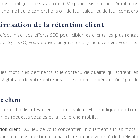
ec des configurations avancées), Mixpanel, Kissmetrics, Amplitu
r une meilleure compréhension de leur valeur et de leur compor
misation de la rétention client
optimiser vos efforts SEO pour cibler les clients les plus rentab
 stratégie SEO, vous pouvez augmenter significativement votre re
t les mots-clés pertinents et le contenu de qualité qui attirent l
TV globale de votre entreprise. Il est donc impératif d’intégre
e client
er et fidéliser les clients à forte valeur. Elle implique de cibl
r les requêtes vocales et la recherche mobile.
tion client :
Au lieu de vous concentrer uniquement sur les mots-cl
expriment une intention d’achat claire ou une volonté de fidélisati