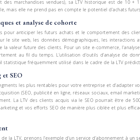
 coût des marchandises vendues), sa LTV historique est de 10 
e, mais elle ne prend pas en compte le potentiel d’achats futurs
iques et analyse de cohorte
és pour anticiper les futurs achats et le comportement des cli
ur le site web, les données démographiques, les interactions av
de la valeur future des clients. Pour un site e-commerce, l’analy
ortement au fil du temps. L’utilisation d’outils d’analyse de 
 statistique fréquemment utilisé dans le cadre de la LTV prédict
g et SEO
 segments les plus rentables pour votre entreprise et d’adapter v
quisition (SEO, publicité en ligne, réseaux sociaux, email mark
ent. La LTV des clients acquis via le SEO pourrait être de 500€
rketing et vos efforts SEO de manière plus ciblée et plus effic
ent
l de la LTV, prenons l’exemple d’un service d’abonnement à un 