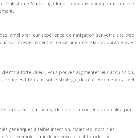
de et Salesforce Marketing Cloud. Ces outils vous permettent de
tement.
les, améliorer leur expérience de navigation sur votre site web
tour sur investissement et construire une relation durable avec
es clients à forte valeur, vous pouvez augmenter leur acquisition,
r les données LTV dans votre stratégie de référencement naturel
er les mots-clés pertinents, de créer du contenu de qualité pour
és génériques à faible intention, ciblez les mots-clés
on (par exemple, « meilleur service client [produit] »,